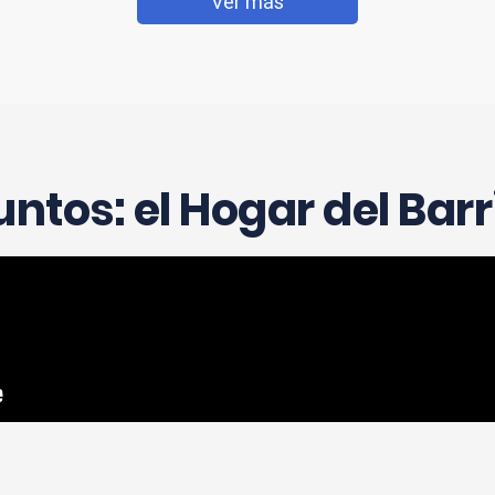
Ver más
untos:
el Hogar del Barr